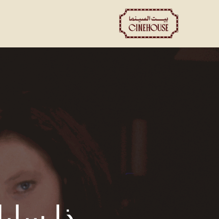
العروض
الحجز الخاص
ت
ذا ساي