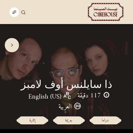
ذا سايلنس أوف لامبز
117 دقيقة
English (US)
العربية
دراما
جريمة
إثارة