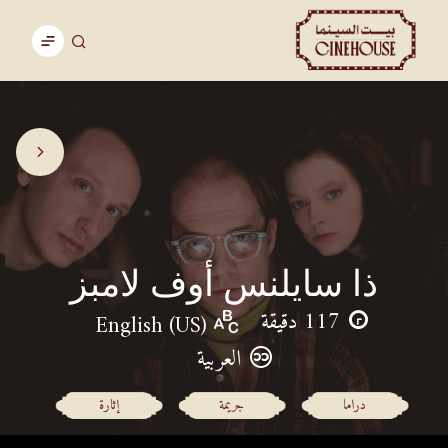
ذا سايلنس أوف لامبز
117 دقيقة
English (US)
العربية
دراما
جريمة
إثارة