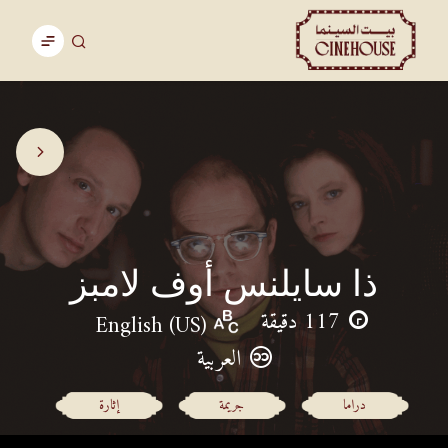
ذا سايلنس أوف لامبز
117 دقيقة
English (US)
العربية
دراما
جريمة
إثارة