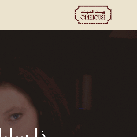
العروض
الحجز الخاص
ت
ذا ساي