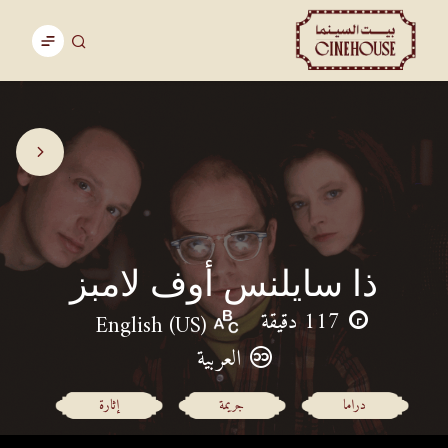
ذا سايلنس أوف لامبز
117 دقيقة
English (US)
العربية
دراما
جريمة
إثارة