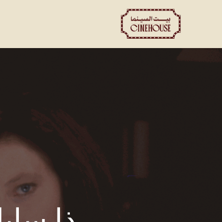
العروض
الحجز الخاص
ت
ذا ساي