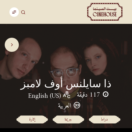
ذا سايلنس أوف لامبز
117 دقيقة
English (US)
العربية
دراما
جريمة
إثارة