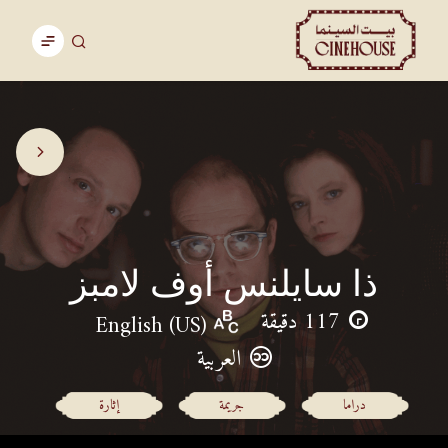
ذا سايلنس أوف لامبز
117 دقيقة
English (US)
العربية
دراما
جريمة
إثارة