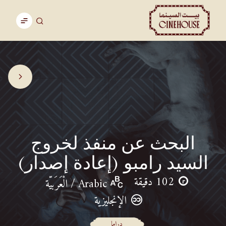
البحث عن منفذ لخروج
السيد رامبو (إعادة إصدار)
102 دقيقة
Arabic / الْعَرَبيّة
الإنجليزية
دراما