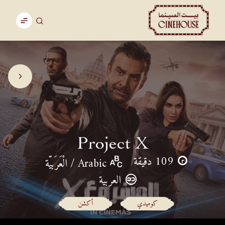
Project X
109 دقيقة
Arabic / الْعَرَبيّة
العربية
كوميدي
أكشن