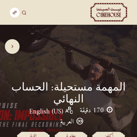
المهمة مستحيلة: الحساب
النهائي
170 دقيقة
English (US)
العربية
أكشن
مغامرة
إثارة