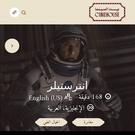
انترستيلر
168 دقيقة
English (US)
الإنجليزية، العربية
مغامرة
الخيال العلمي