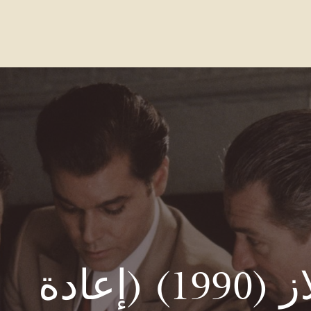
واصل معنا
الاسئله الشائعة
Our Locations
قودفيلاز (1990) (إعادة