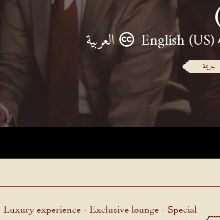
English (US)
العربية
جريمة
Luxury experience - Exclusive lounge - Special
menu.