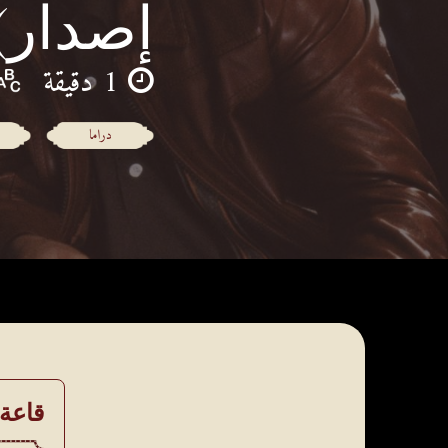
إصدار)
1 دقيقة
دراما
قاعة