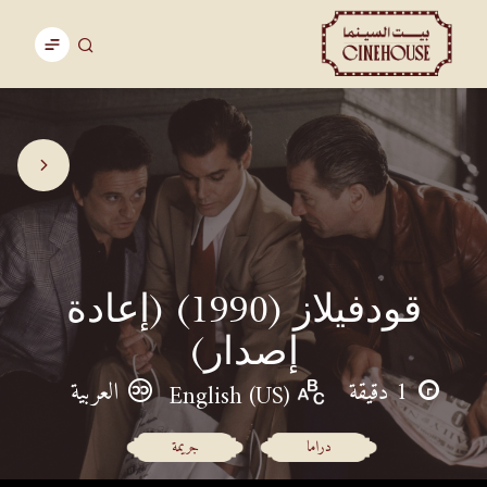
قودفيلاز (1990) (إعادة
إصدار)
1 دقيقة
العربية
English (US)
دراما
جريمة