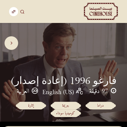
فارغو 1996 (إعادة إصدار)
97 دقيقة
العربية
English (US)
دراما
جريمة
إثارة
كوميديا سوداء