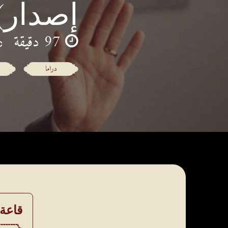
إصدار)
97 دقيقة
دراما
قاعة