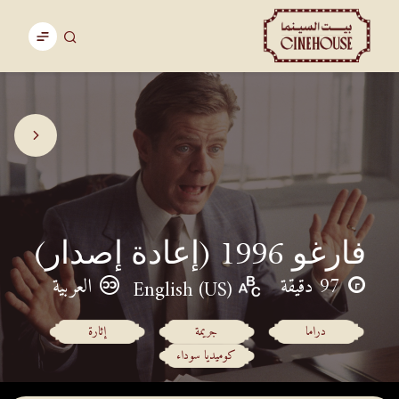
فارغو 1996 (إعادة إصدار)
97 دقيقة
العربية
English (US)
دراما
جريمة
إثارة
كوميديا سوداء