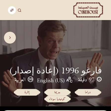
فارغو 1996 (إعادة إصدار)
97 دقيقة
العربية
English (US)
دراما
جريمة
إثارة
كوميديا سوداء