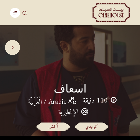
اسعاف
110 دقيقة
Arabic / الْعَرَبيّة
الإنجليزية
كوميدي
أكشن