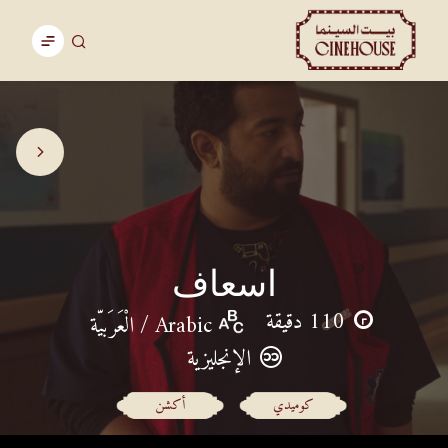
اسعاف
110 دقيقة
Arabic / الْعَرَبيّة
الإنجليزية
كوميدي
أكشن