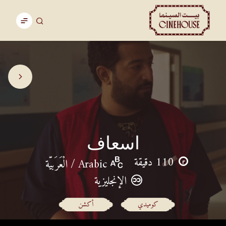
اسعاف
110 دقيقة
Arabic / الْعَرَبيّة
الإنجليزية
كوميدي
أكشن