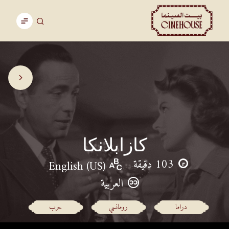
كازابلانكا
103 دقيقة
English (US)
العربية
دراما
رومانسي
حرب