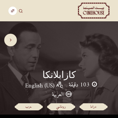
كازابلانكا
103 دقيقة
English (US)
العربية
دراما
رومانسي
حرب