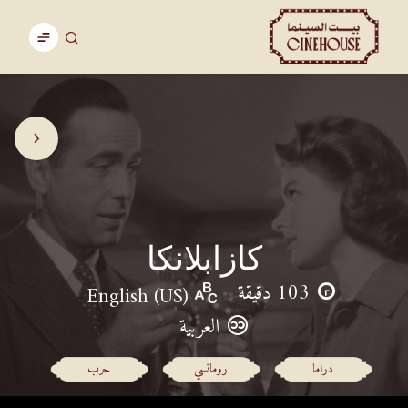
كازابلانكا
103 دقيقة
English (US)
العربية
دراما
رومانسي
حرب