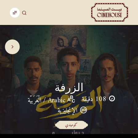
الزرفة
108 دقيقة
Arabic / الْعَرَبيّة
الإنجليزية
كوميدي