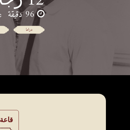
96 دقيقة
دراما
قاعة