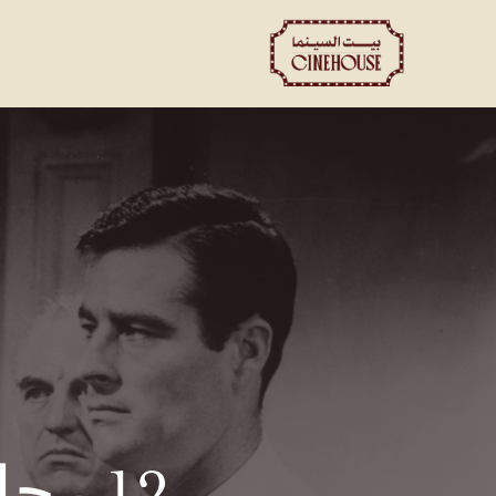
العروض
الحجز الخاص
ت
12 رجلاً غاضبًا