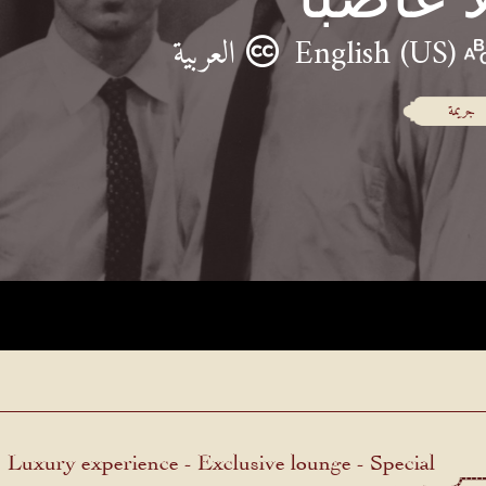
English (US)
العربية
جريمة
Luxury experience - Exclusive lounge - Special
menu.